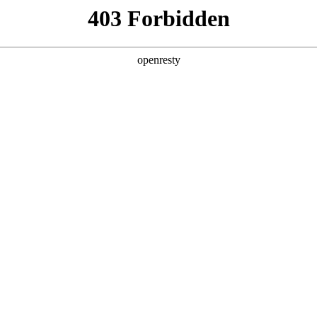
产品及服务
行业解决方案
合作伙伴
投资者关系
制造进化Autodesk新品全线首发
度嵌入工作流的智能引擎，云端协同从“异地办公的共享载体”，升级为跨端
构。
esk 2027以「AI原生+全云互联」为核心，升级全线产品矩阵，真正实